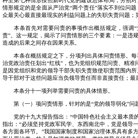
种至第七种情形按照新时代党的建设总体布局，分别对
情形规定的是全面从严治党“两个责任”落实不到位问
众最关心最直接最现实的利益问题上的失职失责问题；
本条首先对需要问责的事项作出概括规定，强调“党
责”。这一规定，揭示了问责情形的三个要素：一是违
造成的后果之间存在因果关系。
本条在概括规定之下，分项列出具体问责情形。每项
治党政治责任划出“红线”，也为党组织规范问责、精准
是因党组织和党的领导干部失职失责致使职责范围内所
导干部对于这些问题应当负领导责任而非直接责任；最
本条分十一项列举需要问责的具体情形。
第（一）项问责情形，针对的是“党的领导弱化”问
党的十九大报告指出：“中国特色社会主义最本质的
指出：“必须坚持党政军民学、东西南北中，党是领导
各方面各环节。”我国国家制度和国家治理体系具有多