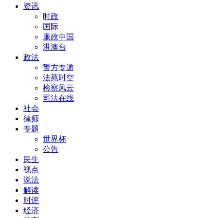
资讯
时政
国际
廉政中国
港澳台
政法
警方专递
法苑时空
检察风云
司法在线
社会
律师
专题
世界杯
公告
民生
视点
说法
解读
时评
经济