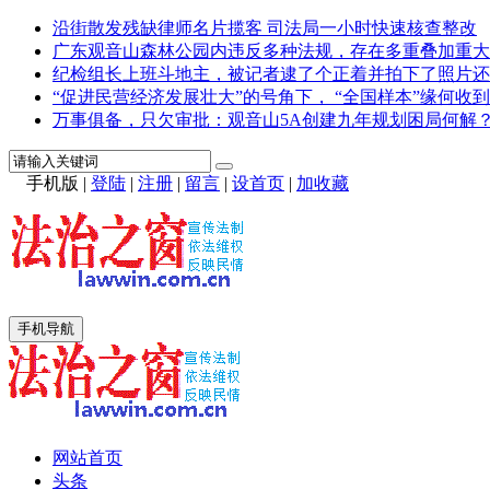
沿街散发残缺律师名片揽客 司法局一小时快速核查整改
广东观音山森林公园内违反多种法规，存在多重叠加重大
纪检组长上班斗地主，被记者逮了个正着并拍下了照片还
“促进民营经济发展壮大”的号角下， “全国样本”缘何收到
万事俱备，只欠审批：观音山5A创建九年规划困局何解
手机版
|
登陆
|
注册
|
留言
|
设首页
|
加收藏
手机导航
网站首页
头条