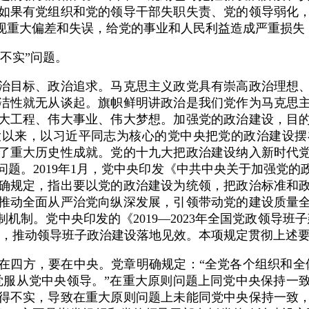
如果有党组织和党的领导干部失职失责、党的领导弱化
现重大偏差和失误，给党的事业和人民利益造成严重损失
不实”问题。
目标、政治追求。马克思主义政党具有崇高政治理想、
洁性就无从谈起。旗帜鲜明讲政治是我们党作为马克思
大工程、伟大事业、伟大梦想。加强党的政治建设，目
大以来，以习近平同志为核心的党中央把党的政治建设摆
了重大历史性成就。党的十九大把政治建设纳入新时代
题。2019年1月，党中央印发《中共中央关于加强党
确规定，指出要以党的政治建设为统领，把政治标准和
推动全面从严治党向纵深发展，引领带动党的建设质量
机制。党中央印发的《2019—2023年全国党政领导班
活，推动领导班子政治建设落地见效。本项规定贯彻上述
四方，要在中央。党章明确规定：“全党各个组织和全体
觉服从党中央领导。”在重大原则问题上同党中央保持一
得不实，导致在重大原则问题上未能同党中央保持一致