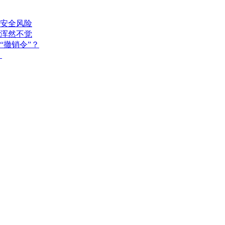
安全风险
浑然不觉
“撤销令”？
？