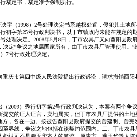
执行裁定书，裁定准予强制执行。
府决字（
1998
）
2
号处理决定书系越权处置，侵犯其土地所
法行初字第
25
号行政判决书，以丁市镇政府未能在规定的
2
号处理决定。
2008
年
5
月
8
日，丁市农具厂又向酉阳县政
，决定“争议之地属国家所有，由丁市农具厂管理使用。”
8
）
7
号行政处理决定。
向重庆市第四中级人民法院提出行政诉讼，请求撤销酉阳
出（
2009
）秀行初字第
2
号行政判决认为，本案有两个争
所提交的证人证言，卖地属实，但丁市农具厂提供的土地买
个地方，各在一边。按被告酉阳县政府提交的曾建明、曾宪
四至界线，争议之地包括在该契约范围内。二、丁市农具
都认可不是龚玉华本人的笔迹。原告方、龚玉华等人陈述