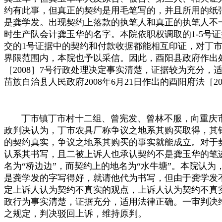
约有此事，但真正的契约是用毛笔写的，并且所用的纸
是龚学发。出现契约上落款的执笔人和真正的执笔人不
时生产队会计龚玉华的名字。本院依职权调取的
1-5
号证
交的
1
号证据中的契约和付款收据都能相互印证，对丁
界限范围内，本院也予以采信。因此，酉阳县政府作出
［
2008
］
7
号行政处理决定事实清楚，证据较为充分，
苗族自治县人民政府
2008
年
6
月
21
日作出的酉阳府法［
2
丁市镇丁市村十二组、曾宪发、曾林不服，向重庆市
政判决认为，丁市农具厂称争议之地系其购买取得，其
的契约真实，争议之地系其购买的事实就能成立。对于
认系其书写，且二被上诉人也承认契约不是龚玉华的笔
名为“桥边边”，而契约上的地名为“水牛塘”。本院认
是龚学发的字写得好，就请他代为书写，但由于龚学发
定上诉人认为契约不真实的观点，上诉人认为契约不真
政行为事实清楚，证据充分，适用法律正确。一审判决
之规定，判决驳回上诉，维持原判。