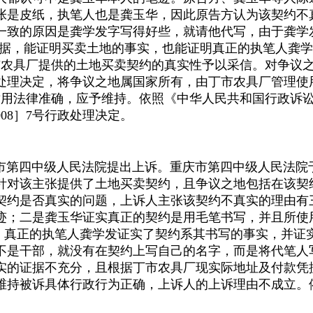
张是皮纸，执笔人也是龚玉华，因此原告方认为该契约不
一致的原因是龚学发字写得好些，就请他代写，由于龚学
据，能证明买卖土地的事实，也能证明真正的执笔人龚学
市农具厂提供的土地买卖契约的真实性予以采信。对争议
处理决定，将争议之地属国家所有，由丁市农具厂管理使
适用法律准确，应予维持。依照《中华人民共和国行政诉
008
］
7
号行政处理决定。
第四中级人民法院提出上诉。重庆市第四中级人民法院
针对该主张提供了土地买卖契约，且争议之地包括在该契
契约是否真实的问题，上诉人主张该契约不真实的理由有
迹；二是龚玉华证实真正的契约是用毛笔书写，并且所使
为，真正的执笔人龚学发证实了契约系其书写的事实，并
不是干部，就没有在契约上写自己的名字，而是将代笔人
实的证据不充分，且根据丁市农具厂现实际地址及付款凭
维持被诉具体行政行为正确，上诉人的上诉理由不成立。