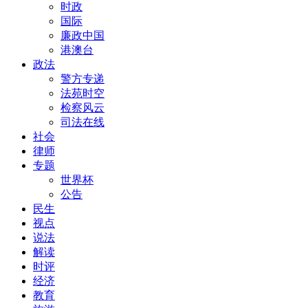
时政
国际
廉政中国
港澳台
政法
警方专递
法苑时空
检察风云
司法在线
社会
律师
专题
世界杯
公告
民生
视点
说法
解读
时评
经济
教育