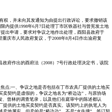
有权，并未向其发通知为由提出行政诉讼，要求撤销该
期限内提供
1998
年
6
月
7
日处理丁市区铁器社与曾宪发土地
府提出申请，要求对争议之地作出处理，酉阳县政府于
经重庆市人民政府复议，于
2008
年
8
月
4
日作出渝府复
县政府作出的酉府法（
2008
）
7
号行政处理决定书，该院
议焦点
:
一、争议之地是否包括在丁市农具厂提供的土地买
卖契约是虚假的，争议之地名为“桥边边”，与原协场
发、曾林的调查笔录，以及他们在庭审中的陈述都认
厂提供的土地买卖契约是否真实。该契约上的执笔人为
卖地属实，但卖的是“桥边边”，不是“水牛塘”，签订契