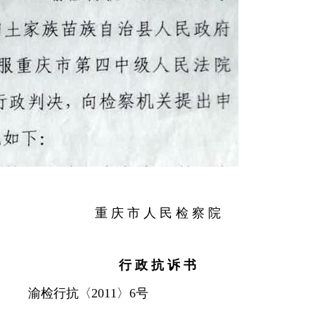
重 庆 市 人 民 检 察 院
行 政 抗 诉 书
渝检行抗〈
2011
〉
6
号