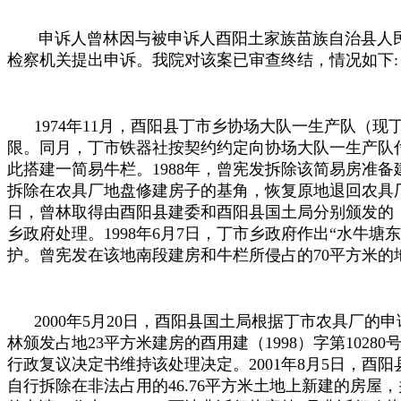
申诉人曾林因与被申诉人酉阳土家族苗族自治县人民
检察机关提出申诉。我院对该案已审查终结，情况如下
:
1974年
11
月，酉阳县丁市乡协场大队一生产队（现
限。同月，丁市铁器社按契约约定向协场大队一生产队
此搭建一简易牛栏。
1988
年，曾宪发拆除该简易房准备
拆除在农具厂地盘修建房子的基角，恢复原地退回农具
日，曾林取得由酉阳县建委和酉阳县国土局分别颁发的
乡政府处理。
1998
年
6
月
7
日，丁市乡政府作出“水牛塘
护。曾宪发在该地南段建房和牛栏所侵占的
70
平方米的
2000年
5
月
20
日，酉阳县国土局根据丁市农具厂的申
林颁发占地
23
平方米建房的酉用建（
1998
）字第
10280
行政复议决定书维持该处理决定。
2001
年
8
月
5
日，酉阳
自行拆除在非法占用的
46.76
平方米土地上新建的房屋，