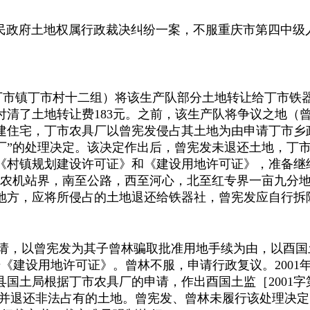
政府土地权属行政裁决纠纷一案，不服重庆市第四中级
丁市镇丁市村十二组）将该生产队部分土地转让给丁市铁
付清了土地转让费
183
元。之前，该生产队将争议之地（
建住宅，丁市农具厂以曾宪发侵占其土地为由申请丁市乡
厂”的处理决定。该决定作出后，曾宪发未退还土地，丁
《村镇规划建设许可证》和《建设用地许可证》，准备继
东农机站界，南至公路，西至河心，北至红专界一亩九分
地方，应将所侵占的土地退还给铁器社，曾宪发应自行拆
请，以曾宪发为其子曾林骗取批准用地手续为由，以酉国
号《建设用地许可证》。曾林不服，申请行政复议。
2001
县国土局根据丁市农具厂的申请，作出酉国土监［
2001
字
并退还非法占有的土地。曾宪发、曾林未履行该处理决定