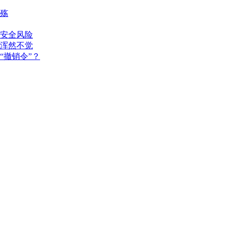
殇
安全风险
浑然不觉
“撤销令”？