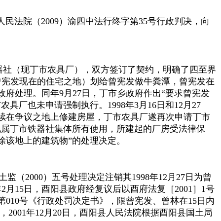
人民法院（
2009
）渝四中法行终字第
35
号行政判决，向
器社（现丁市农具厂），双方签订了契约，明确了四至界
曾宪发现在的住宅之地）划给曾宪发做牛粪潭，曾宪发在
政府处理。同年
9
月
27
日，丁市乡政府作出“要求曾宪发
市农具厂也未申请强制执行。
1998
年
3
月
16
日和
12
月
27
续在争议之地上修建房屋，丁市农具厂遂再次申请丁市
地属丁市铁器社集体所有使用，所建起的厂房受法律保
除该地上的建筑物”的处理决定。
土监（
2000
）五号处理决定注销其
1998
年
12
月
27
日为曾
年
2
月
15
日，酉阳县政府经复议后以酉府法复［
2001
］
1
号
第
010
号《行政处罚决定书》，限曾宪发、曾林在
15
日内
，
2001
年
12
月
20
日，酉阳县人民法院根据酉阳县国土局