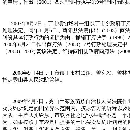
的申请，作出（
2001
）酉法非诉行执字第
9
号非诉行政
2003年
8
月
7
日，丁市镇协场村一组以丁市乡政府丁
处理决定。同年
11
月
6
日，酉阳县法院作出（
2003
）酉
纠纷具体行政行为的证据为由，撤销丁府决字（
1998
）
2008
年
6
月
21
日作出酉府法（
2008
）
7
号行政处理决定书
（
2008
）
260
号复议决定，维持酉阳县政府酉府法（
200
2008年
9
月
4
日，丁市镇丁市村
12
组、曾宪发、曾林
指定秀山县人民法院管辖。
2009年
4
月
7
日，秀山土家族苗族自治县人民法院作
卖契约所划定的四至界限范围内。按原告方的诉称以及
大队一生产队卖给原丁市铁器社之地“水牛塘”不是一
为，如果按照丁市农具厂提供的土地买卖契约所划定的
龚玉华，但龚玉华本人及原告、被告、第三人、相关证人