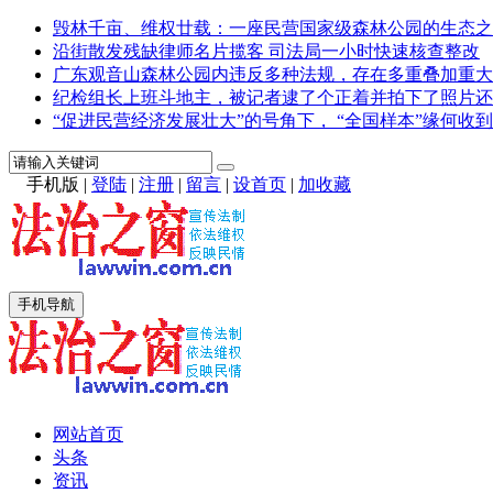
毁林千亩、维权廿载：一座民营国家级森林公园的生态之
沿街散发残缺律师名片揽客 司法局一小时快速核查整改
广东观音山森林公园内违反多种法规，存在多重叠加重大
纪检组长上班斗地主，被记者逮了个正着并拍下了照片还
“促进民营经济发展壮大”的号角下， “全国样本”缘何收到
手机版
|
登陆
|
注册
|
留言
|
设首页
|
加收藏
手机导航
网站首页
头条
资讯