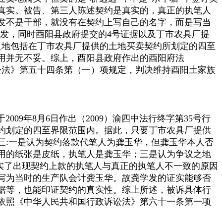
真实。被告、第三人陈述契约是真实的，真正的执笔人
发不是干部，就没有在契约上写自己的名字，而是写当
发，同时酉阳县政府提交的
4
号证据以及丁市农具厂提
之地包括在丁市农具厂提供的土地买卖契约所划定的四至
用并无不妥。综上，酉阳县政府作出的酉阳府法
讼法》第五十四条第（一）项规定，判决维持酉阳土家族
于
2009
年
8
月
6
日作出（
2009
）渝四中法行终字第
35
号行
约划定的四至界限范围内。据此，只要丁市农具厂提供
三
:
一是认为契约落款代笔人为龚玉华，但龚玉华本人否
用的纸张是皮纸，执笔人是龚玉华；三是认为争议之地
证实了出现契约上款的执笔人与真正的执笔人不一致的原因
写为当时的生产队会计龚玉华。故龚学发的证实能够否
据等，也能印证契约的真实性。综上所述，被诉具体行
依照《中华人民共和国行政诉讼法》第六十一条第一项